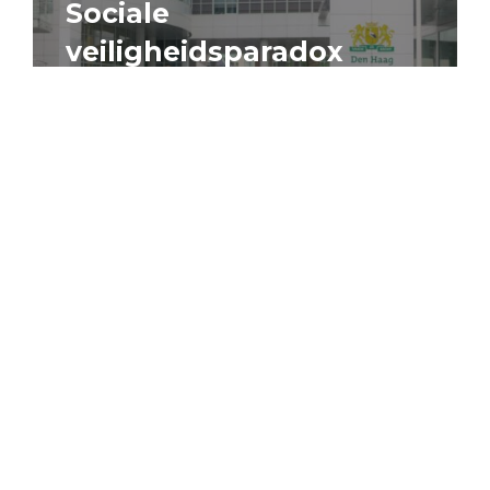
Sociale
veiligheidsparadox
4 augustus 2026
Artikel
Algemeen
Sociaal domein
Jouke Schaafsma
Compensatieregelingen:
zes inzichten voor