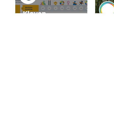
Kloven,
spookkloven, en
het
klovenspook
Nav
ee
wa
23 juli 2026
Artikel
Democratie
Alain Hoekstra