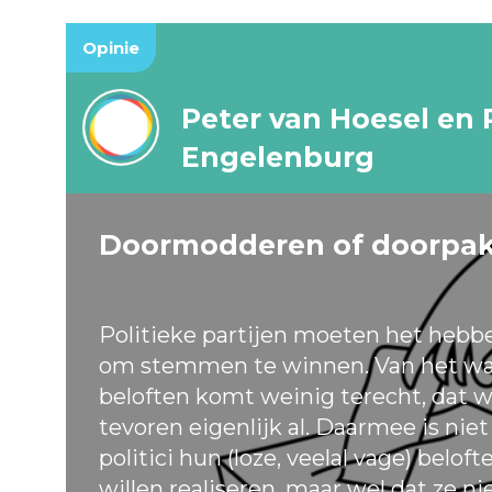
Opinie
Peter van Hoesel en 
Engelenburg
Doormodderen of doorpa
Politieke partijen moeten het hebb
om stemmen te winnen. Van het wa
beloften komt weinig terecht, dat w
tevoren eigenlijk al. Daarmee is nie
politici hun (loze, veelal vage) belof
willen realiseren, maar wel dat ze ni