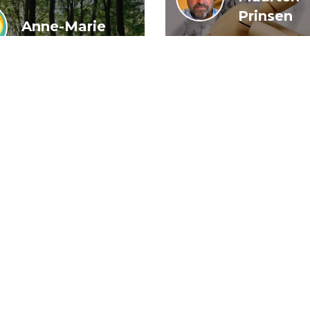
Prinsen
Anne-Marie
Buis en
De wendbar
Caroline
rijksoverheid
Wiedenhof
het kan wel
igeren in
n woud van
arden
21 juli 2026
16 j
Algemeen
Artikel
Dem
Dirk-Jan de