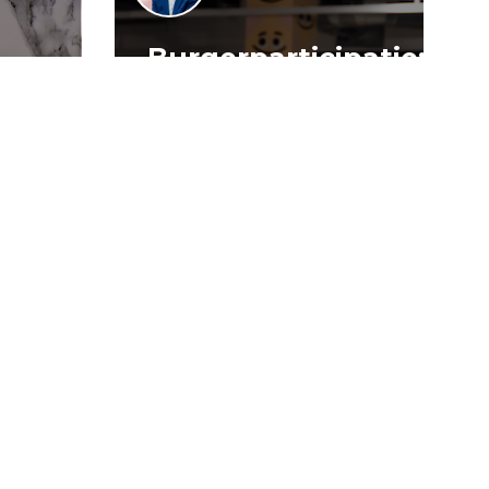
Burgerparticipatie:
e
willen is nog
:
geen doen
uli 2026
16 juli 2026
ocratie
Verslag
Democratie
jOng
jOng
Politiek