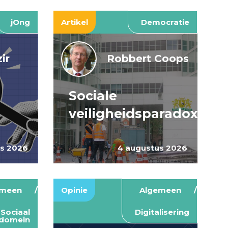
jOng
Artikel
Democratie
ir
Robbert Coops
Sociale
veiligheidsparadox
us 2026
4 augustus 2026
emeen
Opinie
Algemeen
Sociaal
Digitalisering
domein