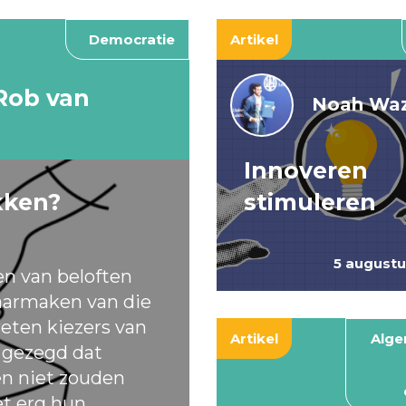
Democratie
Artikel
Rob van
Noah Waz
Innoveren
kken?
stimuleren
5 august
en van beloften
armaken van die
eten kiezers van
Artikel
Alg
t gezegd dat
ten niet zouden
et erg hun