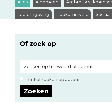
Alles
Algemeen
Ambtelijk vakmansc
Leefomgeving
Toekomstvisie
Sociaa
Of zoek op
Zoeken
op
trefwoord
Enkel zoeken op auteur
of
auteur...