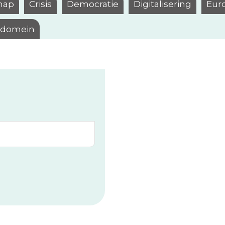
hap
Crisis
Democratie
Digitalisering
Eur
l domein