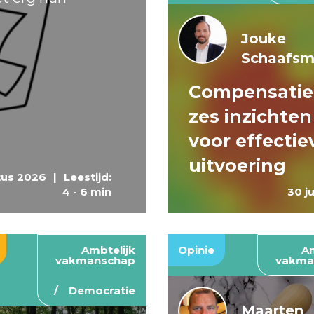
Jouke
Schaafs
Compensatie
zes inzichten
voor effectie
uitvoering
tus 2026
|
Leestijd:
4 - 6 min
30 j
Ambtelijk
Opinie
Am
vakmanschap
vakma
Democratie
Maarten