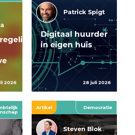
Patrick Spigt
ma
Digitaal huurder
regelingen:
in eigen huis
ve
uli 2026
28 juli 2026
btelijk
Artikel
Democratie
nschap
Steven Blok