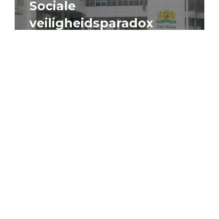
Sociale
veiligheidsparadox
4 augustus 2026
Artikel
Algemeen
Sociaal domein
Jouke Schaafsma
Compensatieregelingen:
zes inzichten voor