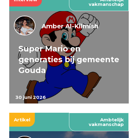
vakmanschap
Amber Al-Kilmish
Super Mario en
generaties bij gemeente
Gouda
30 juni 2026
Artikel
Ambtelijk
vakmanschap