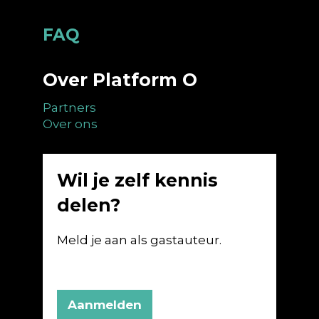
Footer
FAQ
Over Platform O
Partners
Over ons
Wil je zelf kennis
delen?
Meld je aan als gastauteur.
Aanmelden