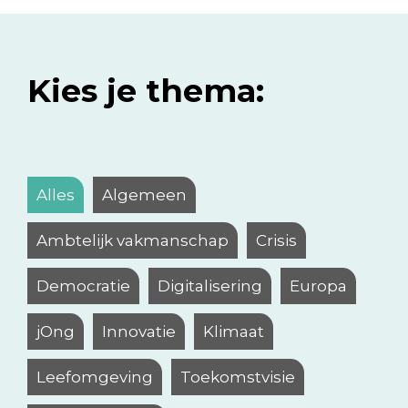
Kies je thema:
Alles
Algemeen
Ambtelijk vakmanschap
Crisis
Democratie
Digitalisering
Europa
jOng
Innovatie
Klimaat
Leefomgeving
Toekomstvisie