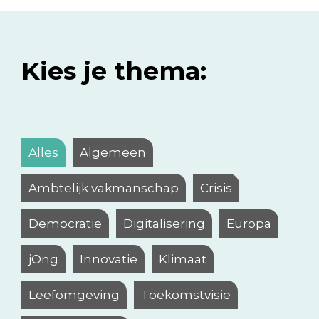
Kies je thema:
Alles
Algemeen
Ambtelijk vakmanschap
Crisis
Democratie
Digitalisering
Europa
jOng
Innovatie
Klimaat
Leefomgeving
Toekomstvisie