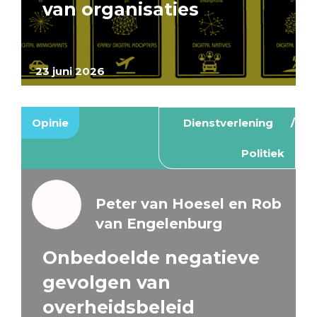
van organisaties
23 juni 2026
Opinie
Dienstverlening
Politiek
Peter van Hoesel en Rob
van Engelenburg
Onbedoelde negatieve
gevolgen van
overheidsbeleid