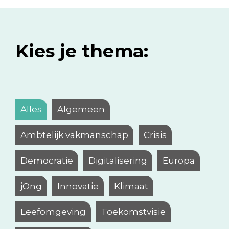
Kies je thema:
Alles
Algemeen
Ambtelijk vakmanschap
Crisis
Democratie
Digitalisering
Europa
jOng
Innovatie
Klimaat
Leefomgeving
Toekomstvisie