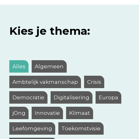
Kies je thema:
Alles
Algemeen
Ambtelijk vakmanschap
Crisis
Democratie
Digitalisering
Europa
jOng
Innovatie
Klimaat
Leefomgeving
Toekomstvisie