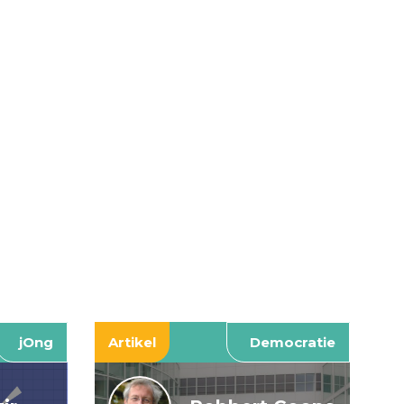
jOng
Artikel
Democratie