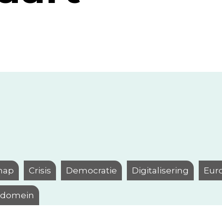
hap
Crisis
Democratie
Digitalisering
Eur
l domein