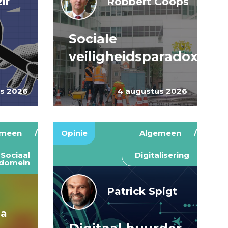
ir
Robbert Coops
Sociale
veiligheidsparadox
us 2026
4 augustus 2026
emeen
Opinie
Algemeen
Sociaal
Digitalisering
domein
Patrick Spigt
ma