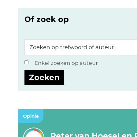
Of zoek op
Zoeken
op
trefwoord
Enkel zoeken op auteur
of
auteur...
Opinie
Peter van Hoesel en 