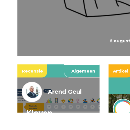
6 augus
Recensie
Algemeen
Artikel
Arend Geul
Kloven,
spookkloven, en