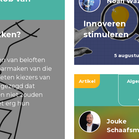
Noah Waz
Innoveren
kken?
stimuleren
5 august
en van beloften
armaken van die
eten kiezers van
Artikel
Alg
t gezegd dat
ten niet zouden
et erg hun
Jouke
Schaafs