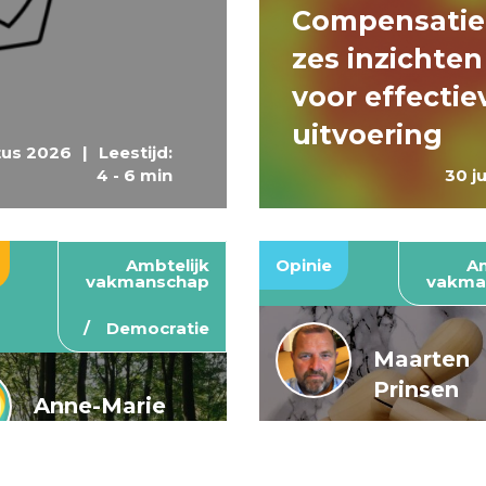
Compensatie
zes inzichten
voor effectie
uitvoering
tus 2026
|
Leestijd:
4 - 6 min
30 j
Ambtelijk
Opinie
Am
vakmanschap
vakma
Democratie
Maarten
Prinsen
Anne-Marie
Buis en
De wendbar
Caroline
rijksoverheid