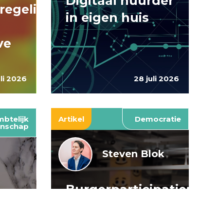
Digitaal huurder
regelingen:
in eigen huis
ve
uli 2026
28 juli 2026
btelijk
Artikel
Democratie
nschap
Steven Blok
Burgerparticipatie:
e
willen is nog
: