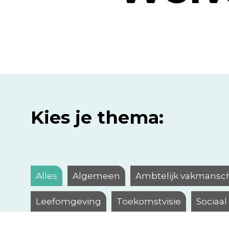
Kies je thema:
Alles
Algemeen
Ambtelijk vakmansc
Leefomgeving
Toekomstvisie
Sociaa