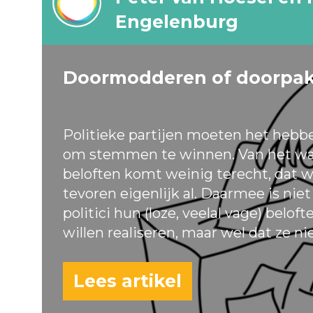
Engelenburg
Doormodderen of doorpa
Politieke partijen moeten het hebb
om stemmen te winnen. Van het wa
beloften komt weinig terecht, dat w
tevoren eigenlijk al. Daarmee is nie
politici hun (loze, veelal vage) belof
willen realiseren, maar wel dat ze ni
Lees artikel