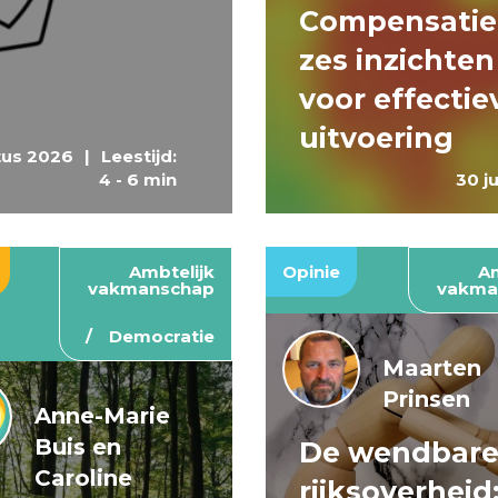
Compensatie
zes inzichten
voor effectie
uitvoering
tus 2026
|
Leestijd:
4 - 6 min
30 j
Ambtelijk
Opinie
Am
vakmanschap
vakma
Democratie
Maarten
Prinsen
Anne-Marie
Buis en
De wendbar
Caroline
rijksoverheid