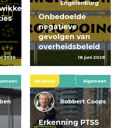
Engelenburg
wikkeling
Onbedoelde
ties
negatieve
gevolgen van
overheidsbeleid
ni 2026
18 juni 2026
gemeen
Recensie
Algemeen
jben
Robbert Coops
Erkenning PTSS