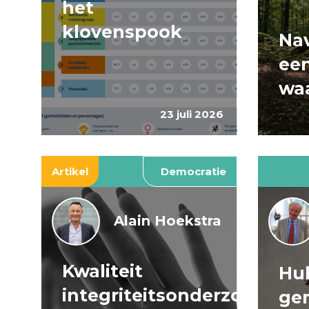
het
klovenspook
Nav
ee
wa
23 juli 2026
Artikel
Democratie
Alain Hoekstra
Kwaliteit
Huh
integriteitsonderzoeken
ge