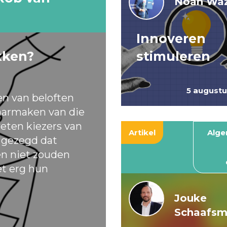
Noah Waz
Innoveren
kken?
stimuleren
5 august
en van beloften
armaken van die
eten kiezers van
Artikel
Alg
t gezegd dat
ten niet zouden
et erg hun
Jouke
Schaafs