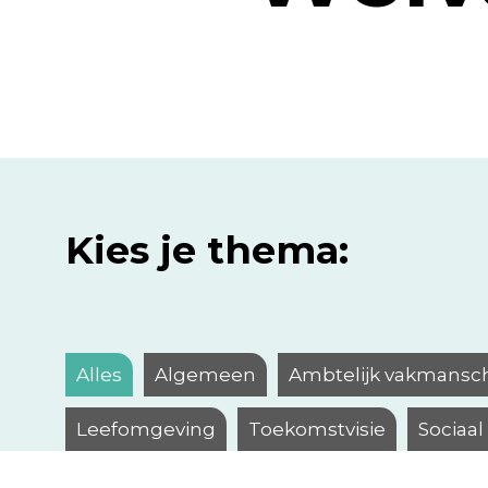
Kies je thema:
Alles
Algemeen
Ambtelijk vakmansc
Leefomgeving
Toekomstvisie
Sociaa