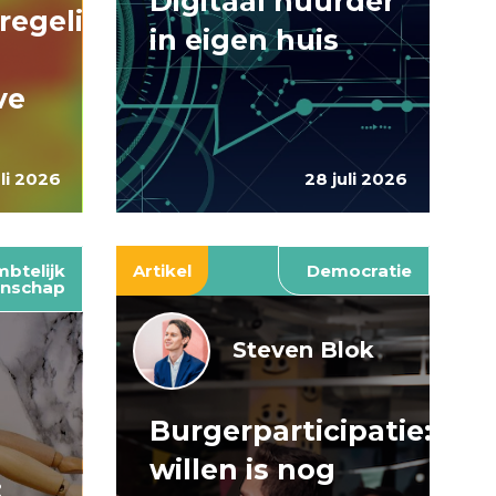
Digitaal huurder
regelingen:
in eigen huis
ve
uli 2026
28 juli 2026
btelijk
Artikel
Democratie
nschap
Steven Blok
Burgerparticipatie:
e
willen is nog
: