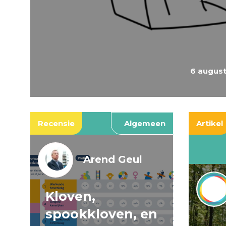
6 augus
Recensie
Algemeen
Artikel
Arend Geul
Kloven,
spookkloven, en