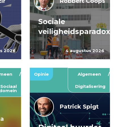
ir
Robbert Coops
Sociale
veiligheidsparadox
us 2026
4 augustus 2026
emeen
Opinie
Algemeen
Sociaal
Digitalisering
domein
Patrick Spigt
ma