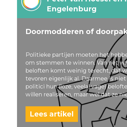
Engelenburg
Doormodderen of doorpa
Politieke partijen moeten het hebb
om stemmen te winnen. Van het wa
beloften komt weinig terecht, dat w
tevoren eigenlijk al. Daarmee is nie
politici hun (loze, veelal vage) belof
willen realiseren, maar wel dat ze ni
Lees artikel