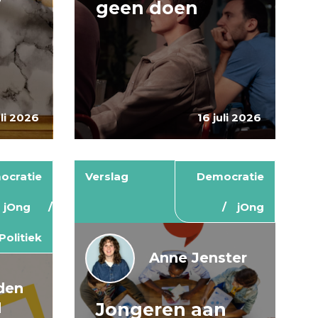
geen doen
uli 2026
16 juli 2026
ocratie
Verslag
Democratie
jOng
jOng
Politiek
Anne Jenster
den
Jongeren aan
d