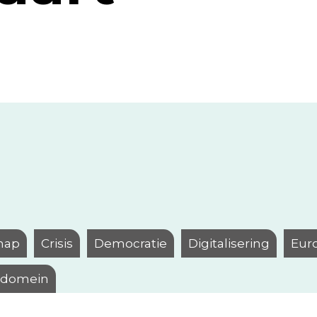
hap
Crisis
Democratie
Digitalisering
Eur
l domein