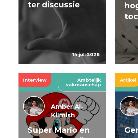
ter discussie
hog
to
14 juli 2026
Interview
Ambtelijk
Artikel
vakmanschap
Amber Al-
Kilmish
Super Mario en
Gen