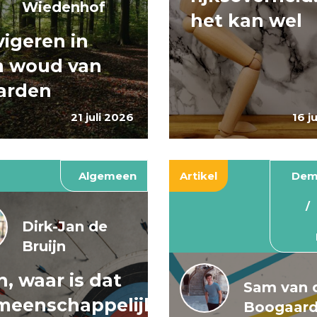
Wiedenhof
het kan wel
igeren in
n woud van
arden
21 juli 2026
16 j
Algemeen
Artikel
Dem
Dirk-Jan de
Bruijn
, waar is dat
Sam van 
meenschappelijke
Boogaar