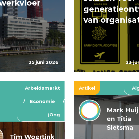
werkvloer
generatieont
van organisa
25 juni 2026
23 ju
g
Arbeidsmarkt
Artikel
Al
Economie
Mark Hui
jOng
en Titia
Sietsma
Tim Woertink