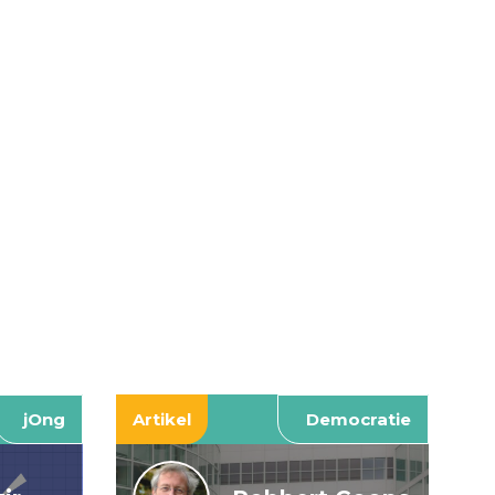
jOng
Artikel
Democratie