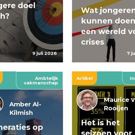
ere doel
Wat jongere
ch?
kunnen doen
een wereld v
crises
9 juli 2026
7 j
Ambtelijk
Artikel
In
vakmanschap
Maurice 
Amber Al-
Rooijen
Kilmish
Het is het
eraties op
seizoen voor