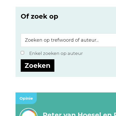
Of zoek op
Zoeken
op
trefwoord
Enkel zoeken op auteur
of
auteur...
Opinie
Peter van Hoesel en 