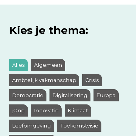
Kies je thema:
Alles
Algemeen
Ambtelijk vakmanschap
Crisis
Democratie
Digitalisering
Europa
jOng
Innovatie
Klimaat
Leefomgeving
Toekomstvisie