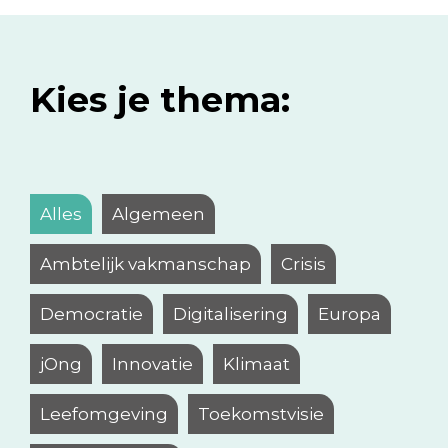
Kies je thema:
Alles
Algemeen
Ambtelijk vakmanschap
Crisis
Democratie
Digitalisering
Europa
jOng
Innovatie
Klimaat
Leefomgeving
Toekomstvisie