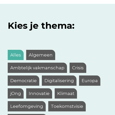
Kies je thema:
Alles
Algemeen
Ambtelijk vakmanschap
Crisis
Democratie
Digitalisering
Europa
jOng
Innovatie
Klimaat
Leefomgeving
Toekomstvisie