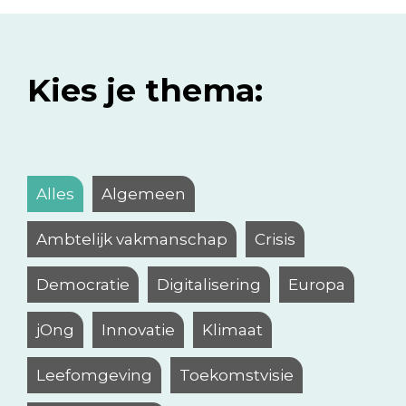
Kies je thema:
Alles
Algemeen
Ambtelijk vakmanschap
Crisis
Democratie
Digitalisering
Europa
jOng
Innovatie
Klimaat
Leefomgeving
Toekomstvisie