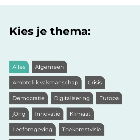
Kies je thema:
Alles
Algemeen
Ambtelijk vakmanschap
Crisis
Democratie
Digitalisering
Europa
jOng
Innovatie
Klimaat
Leefomgeving
Toekomstvisie