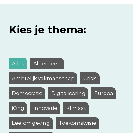
Kies je thema:
Alles
Algemeen
Ambtelijk vakmanschap
Crisis
Democratie
Digitalisering
Europa
jOng
Innovatie
Klimaat
Leefomgeving
Toekomstvisie