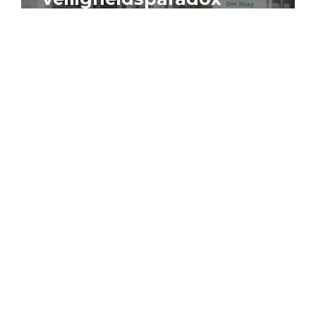
4 augustus 2026
Artikel
Algemeen
Sociaal domein
Jouke Schaafsma
Compensatieregelingen:
zes inzichten voor
effectieve uitvoering