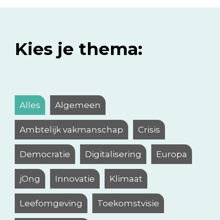
Kies je thema:
Alles
Algemeen
Ambtelijk vakmanschap
Crisis
Democratie
Digitalisering
Europa
jOng
Innovatie
Klimaat
Leefomgeving
Toekomstvisie