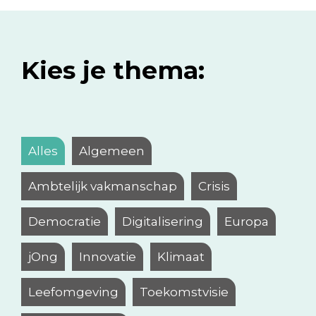
Kies je thema:
Alles
Algemeen
Ambtelijk vakmanschap
Crisis
Democratie
Digitalisering
Europa
jOng
Innovatie
Klimaat
Leefomgeving
Toekomstvisie