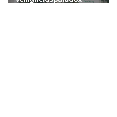
4 augustus 2026
Artikel
Algemeen
Sociaal domein
Jouke Schaafsma
Compensatieregelingen:
zes inzichten voor
effectieve uitvoering