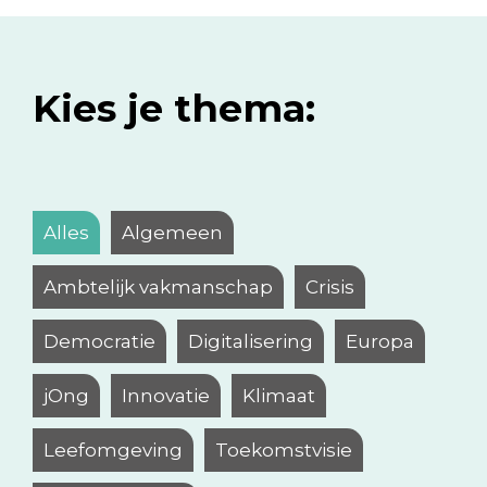
Kies je thema:
Alles
Algemeen
Ambtelijk vakmanschap
Crisis
Democratie
Digitalisering
Europa
jOng
Innovatie
Klimaat
Leefomgeving
Toekomstvisie