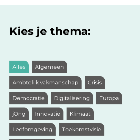
Kies je thema:
Alles
Algemeen
Ambtelijk vakmanschap
Crisis
Democratie
Digitalisering
Europa
jOng
Innovatie
Klimaat
Leefomgeving
Toekomstvisie