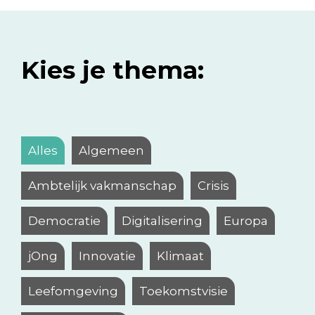
Kies je thema:
Alles
Algemeen
Ambtelijk vakmanschap
Crisis
Democratie
Digitalisering
Europa
jOng
Innovatie
Klimaat
Leefomgeving
Toekomstvisie