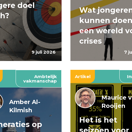
ere doel
Wat jongere
ch?
kunnen doen
een wereld v
crises
9 juli 2026
7 j
Ambtelijk
Artikel
In
vakmanschap
Maurice 
Amber Al-
Rooijen
Kilmish
Het is het
eraties op
seizoen voor