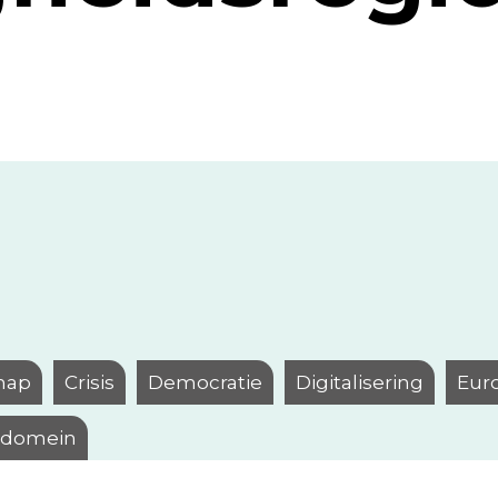
hap
Crisis
Democratie
Digitalisering
Eur
l domein