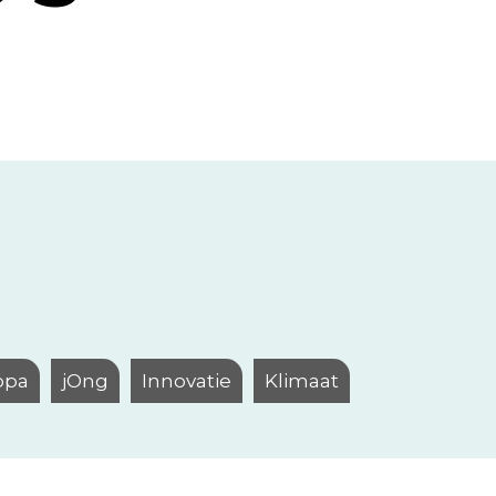
opa
jOng
Innovatie
Klimaat