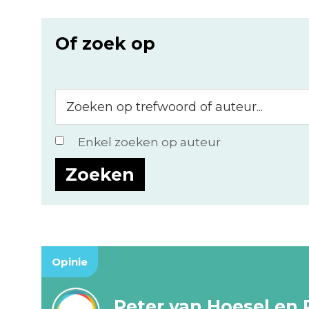
Of zoek op
Zoeken
op
trefwoord
Enkel zoeken op auteur
of
auteur...
Opinie
Peter van Hoesel en 