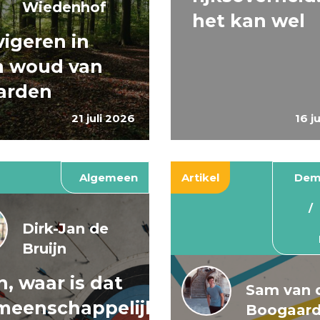
Wiedenhof
het kan wel
igeren in
n woud van
arden
21 juli 2026
16 j
Algemeen
Artikel
Dem
Dirk-Jan de
Bruijn
, waar is dat
Sam van 
meenschappelijke
Boogaar