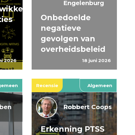
Engelenburg
wikkeling
Onbedoelde
ties
negatieve
gevolgen van
overheidsbeleid
ni 2026
18 juni 2026
gemeen
Recensie
Algemeen
jben
Robbert Coops
Erkenning PTSS