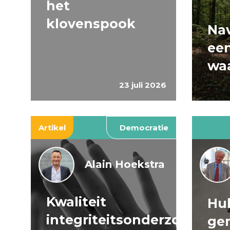
het
klovenspook
Nav
ee
wa
23 juli 2026
Artikel
Democratie
Alain Hoekstra
Kwaliteit
Huh
integriteitsonderzoeken
ge