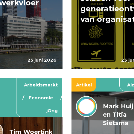
werkvloer
generatieont
van organisa
25 juni 2026
23 ju
g
Arbeidsmarkt
Artikel
Al
Economie
Mark Hui
jOng
en Titia
Sietsma
Tim Woertink