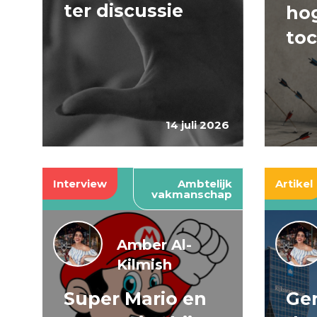
ter discussie
hog
to
14 juli 2026
Interview
Ambtelijk
Artikel
vakmanschap
Amber Al-
Kilmish
Super Mario en
Gen