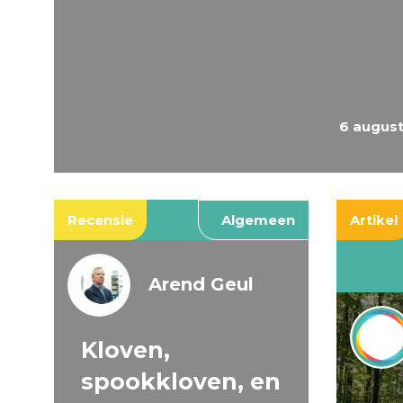
6 augus
Recensie
Algemeen
Artikel
Arend Geul
Kloven,
spookkloven, en