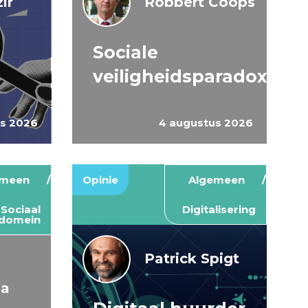
ir
Robbert Coops
Sociale
veiligheidsparadox
us 2026
4 augustus 2026
emeen
Opinie
Algemeen
Sociaal
Digitalisering
domein
Patrick Spigt
ma