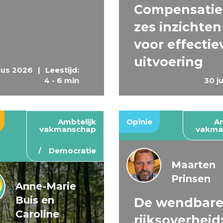
Compensatie
zes inzichten
voor effectie
uitvoering
tus 2026
|
Leestijd:
4 - 6 min
30 j
Ambtelijk
Opinie
Am
vakmanschap
vakma
Democratie
Maarten
Prinsen
Anne-Marie
Buis en
De wendbar
Caroline
rijksoverheid