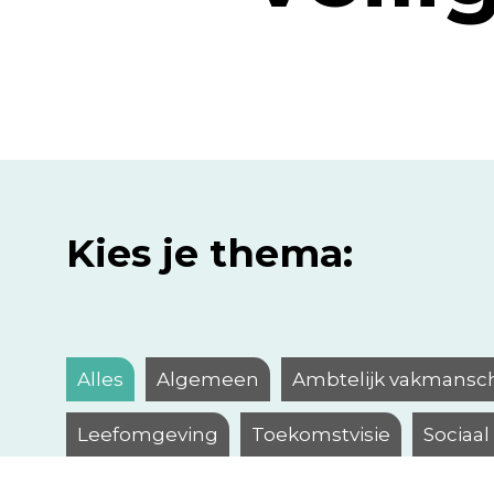
Kies je thema:
Alles
Algemeen
Ambtelijk vakmansc
Leefomgeving
Toekomstvisie
Sociaa