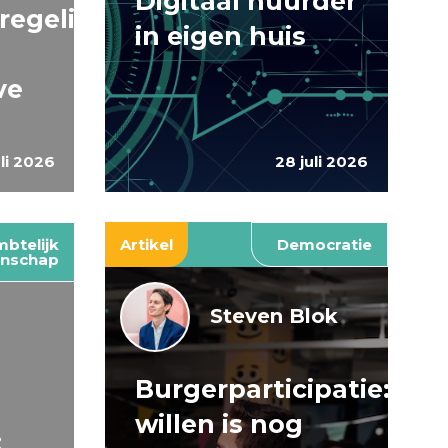
Digitaal huurder
regelingen:
in eigen huis
ve
uli 2026
28 juli 2026
btelijk
Artikel
Democratie
nschap
Steven Blok
Burgerparticipatie:
e
willen is nog
: