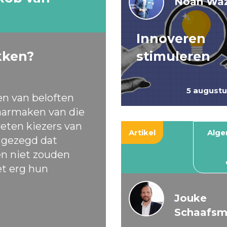
Noah Waz
Innoveren
kken?
stimuleren
5 august
en van beloften
armaken van die
eten kiezers van
Artikel
Alg
t gezegd dat
ten niet zouden
et erg hun
Jouke
Schaafs