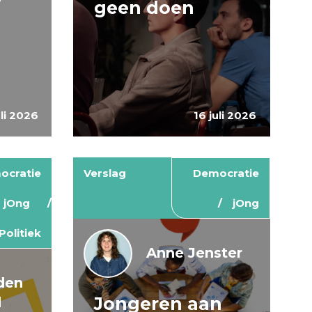
geen doen
uli 2026
16 juli 2026
ocratie
Verslag
Democratie
jOng
jOng
Politiek
Anne Jenster
den
Jongeren aan
d