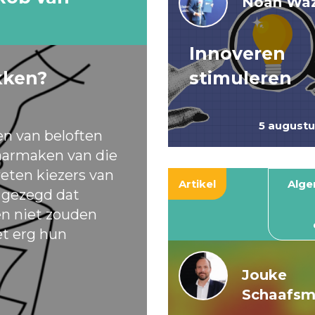
Noah Waz
Innoveren
kken?
stimuleren
5 august
en van beloften
armaken van die
eten kiezers van
Artikel
Alg
t gezegd dat
ten niet zouden
et erg hun
Jouke
Schaafs