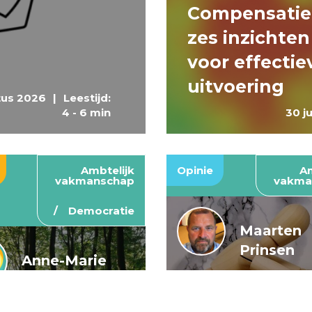
Compensatie
zes inzichten
voor effectie
uitvoering
tus 2026
|
Leestijd:
4 - 6 min
30 j
Ambtelijk
Opinie
Am
vakmanschap
vakma
Democratie
Maarten
Prinsen
Anne-Marie
Buis en
De wendbar
Caroline
rijksoverheid