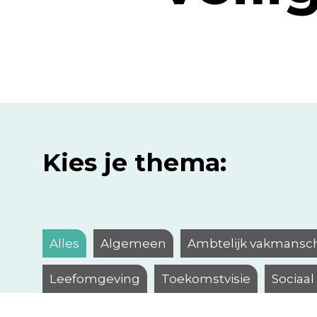
Kies je thema:
Alles
Algemeen
Ambtelijk vakmansc
Leefomgeving
Toekomstvisie
Sociaa