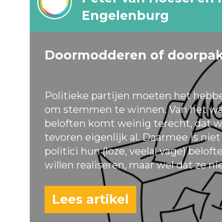
Engelenburg
Doormodderen of doorpa
Politieke partijen moeten het hebb
om stemmen te winnen. Van het wa
beloften komt weinig terecht, dat w
tevoren eigenlijk al. Daarmee is nie
politici hun (loze, veelal vage) belof
willen realiseren, maar wel dat ze ni
Lees artikel