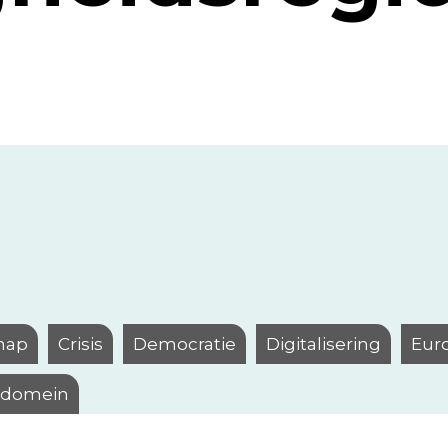
hap
Crisis
Democratie
Digitalisering
Eur
l domein