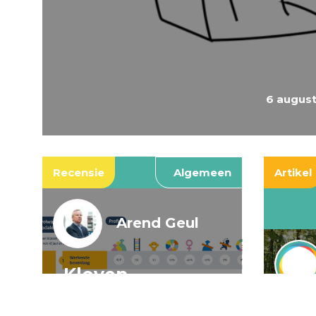
6 augus
Recensie
Algemeen
Artikel
Arend Geul
Kloven,
spookkloven, en