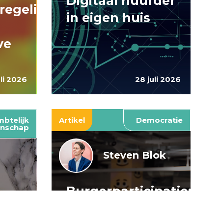
Digitaal huurder
regelingen:
in eigen huis
ve
uli 2026
28 juli 2026
btelijk
Artikel
Democratie
nschap
Steven Blok
Burgerparticipatie:
e
willen is nog
: