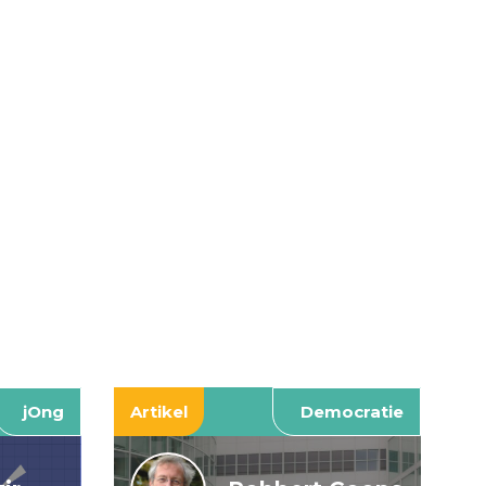
jOng
Artikel
Democratie