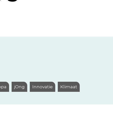
opa
jOng
Innovatie
Klimaat