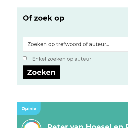
Of zoek op
Zoeken
op
trefwoord
Enkel zoeken op auteur
of
auteur...
Opinie
Peter van Hoesel en 