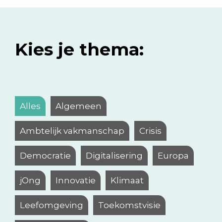
Kies je thema:
Alles
Algemeen
Ambtelijk vakmanschap
Crisis
Democratie
Digitalisering
Europa
jOng
Innovatie
Klimaat
Leefomgeving
Toekomstvisie