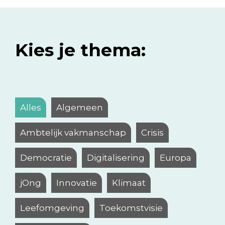
Kies je thema:
Alles
Algemeen
Ambtelijk vakmanschap
Crisis
Democratie
Digitalisering
Europa
jOng
Innovatie
Klimaat
Leefomgeving
Toekomstvisie