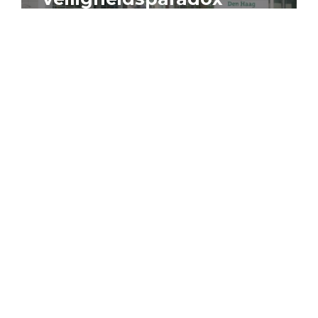
4 augustus 2026
Artikel
Algemeen
Sociaal domein
Jouke Schaafsma
Compensatieregelingen:
zes inzichten voor
effectieve uitvoering