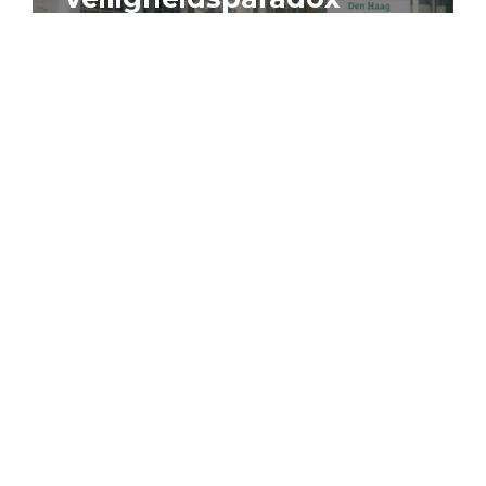
4 augustus 2026
Artikel
Algemeen
Sociaal domein
Jouke Schaafsma
Compensatieregelingen:
zes inzichten voor
effectieve uitvoering