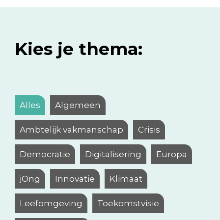
Kies je thema:
Alles
Algemeen
Ambtelijk vakmanschap
Crisis
Democratie
Digitalisering
Europa
jOng
Innovatie
Klimaat
Leefomgeving
Toekomstvisie