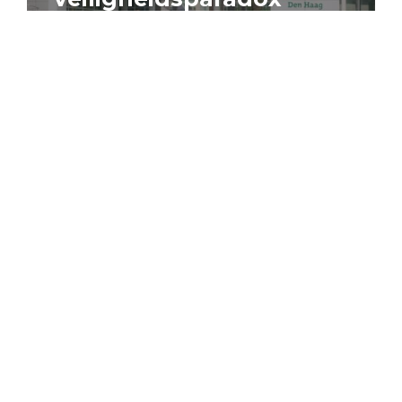
4 augustus 2026
Artikel
Algemeen
Sociaal domein
Jouke Schaafsma
Compensatieregelingen:
zes inzichten voor
effectieve uitvoering