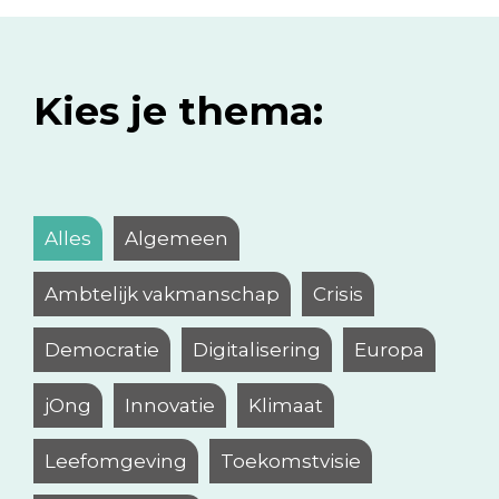
Kies je thema:
Alles
Algemeen
Ambtelijk vakmanschap
Crisis
Democratie
Digitalisering
Europa
jOng
Innovatie
Klimaat
Leefomgeving
Toekomstvisie