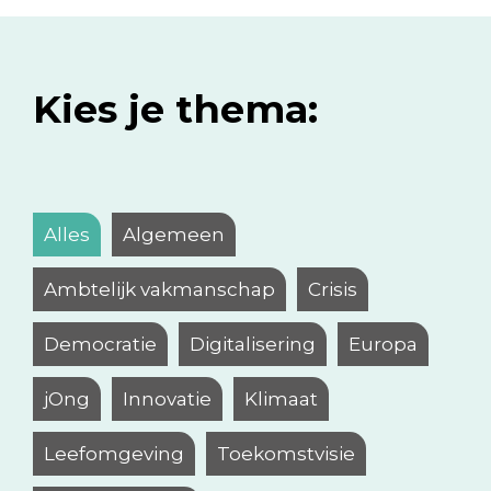
Kies je thema:
Alles
Algemeen
Ambtelijk vakmanschap
Crisis
Democratie
Digitalisering
Europa
jOng
Innovatie
Klimaat
Leefomgeving
Toekomstvisie