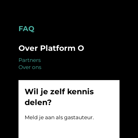
Footer
FAQ
Over Platform O
Partners
Over ons
Wil je zelf kennis
delen?
Meld je aan als gastauteur.